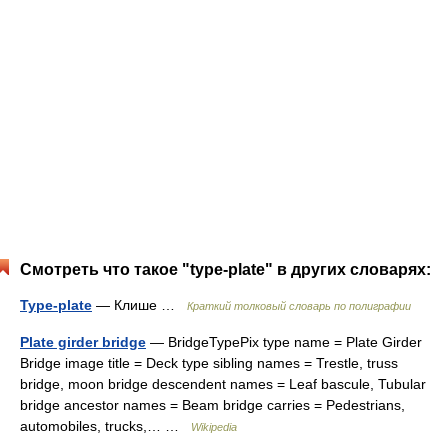
Смотреть что такое "type-plate" в других словарях:
Type-plate
— Клише …
Краткий толковый словарь по полиграфии
Plate girder bridge
— BridgeTypePix type name = Plate Girder
Bridge image title = Deck type sibling names = Trestle, truss
bridge, moon bridge descendent names = Leaf bascule, Tubular
bridge ancestor names = Beam bridge carries = Pedestrians,
automobiles, trucks,… …
Wikipedia