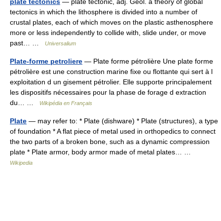
plate tectonics
— plate tectonic, adj. Geol. a theory of global
tectonics in which the lithosphere is divided into a number of
crustal plates, each of which moves on the plastic asthenosphere
more or less independently to collide with, slide under, or move
past… …
Universalium
Plate-forme petroliere
— Plate forme pétrolière Une plate forme
pétrolière est une construction marine fixe ou flottante qui sert à l
exploitation d un gisement pétrolier. Elle supporte principalement
les dispositifs nécessaires pour la phase de forage d extraction
du… …
Wikipédia en Français
Plate
— may refer to: * Plate (dishware) * Plate (structures), a type
of foundation * A flat piece of metal used in orthopedics to connect
the two parts of a broken bone, such as a dynamic compression
plate * Plate armor, body armor made of metal plates… …
Wikipedia