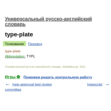
Универсальный русско-английский
словарь
type-plate
Толкование
Перевод
type-plate
Abbreviation:
TYPL
Универсальный русско-английский словарь
.
Академик.ру
.
2011
.
Игры ⚽
Поможем решить контрольную работу
type-approval test review
typescript
committee