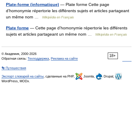
Plate-forme (informatique)
— Plate forme Cette page
d’homonymie répertorie les différents sujets et articles partageant
un même nom …
Wikipédia en Français
Plate forme
— Cette page d’homonymie répertorie les différents
sujets et articles partageant un même nom …
Wikipédia en Français
© Академик, 2000-2026
18+
Обратная связь:
Техподдержка
,
Реклама на сайте
👣 Путешествия
Экспорт словарей на сайты
, сделанные на PHP,
Joomla,
Drupal,
WordPress, MODx.